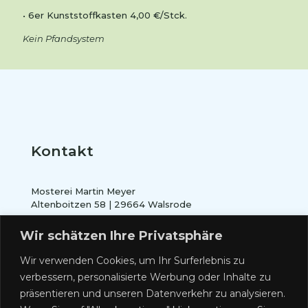
• 6er Kunststoffkasten 4,00 €/Stck.
Kein Pfandsystem
Kontakt
Mosterei Martin Meyer
Altenboitzen 58 | 29664 Walsrode
Tel.: 05166 – 4 95 30 90 | E-Mail: info@mosterei-
Wir schätzen Ihre Privatsphäre
meyer.de
Wir verwenden Cookies, um Ihr Surferlebnis zu
verbessern, personalisierte Werbung oder Inhalte zu
präsentieren und unseren Datenverkehr zu analysieren.